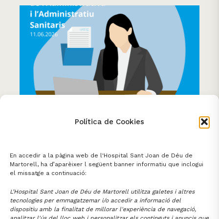
La FHSJDM reconeix la tasca
Política de Cookies
essencial dels professionals
administratius sanitaris
En accedir a la pàgina web de l'Hospital Sant Joan de Déu de
11 JUNY 2026
ÀREA PROFESSIONAL
Martorell, ha d’aparèixer l següent banner informatiu que inclogui
el missatge a continuació:
L’Hospital Sant Joan de Déu de Martorell utilitza galetes i altres
tecnologies per emmagatzemar i/o accedir a informació del
dispositiu amb la finalitat de millorar l'experiència de navegació,
analitzar l'ús del lloc web i personalitzar els continguts i anuncis que