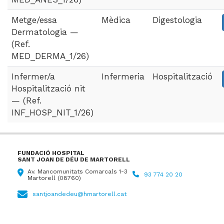
Metge/essa
Mèdica
Digestologia
Dermatologia —
(Ref.
MED_DERMA_1/26)
Infermer/a
Infermeria
Hospitalització
Hospitalització nit
— (Ref.
INF_HOSP_NIT_1/26)
FUNDACIÓ HOSPITAL
SANT JOAN DE DÉU DE MARTORELL
Av. Mancomunitats Comarcals 1-3
93 774 20 20
Martorell (08760)
santjoandedeu@hmartorell.cat