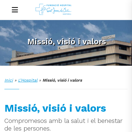
Missió, visió i valors
Inici
»
L’Hospital
»
Missió, visió i valors
Missió, visió i valors
Compromesos amb la salut i el benestar
de les persones.