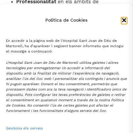
Professionalitat
en els àmbits de
l’assistència, seguretat, recerca, docència i
innovació.
Política de Cookies
Sostenibilitat
en política financera i
mediambiental.
En accedir a la pàgina web de l'Hospital Sant Joan de Déu de
Treballar en
equip
per aconseguir els millors
Martorell, ha d’aparèixer l següent banner informatiu que inclogui
resultats en salut.
el missatge a continuació:
L’Hospital Sant Joan de Déu de Martorell utilitza galetes i altres
tecnologies per emmagatzemar i/o accedir a informació del
dispositiu amb la finalitat de millorar l'experiència de navegació,
analitzar l'ús del lloc web i personalitzar els continguts i anuncis que
hi puguin aparèixer. Donant el teu consentiment, permetràs que
processem dades com ara la teva navegació i identificadors únics de
dispositiu. Pots configurar les teves preferències de galetes o retirar
FUNDACIÓ HOSPITAL
SANT JOAN DE DÉU DE MARTORELL
el consentiment en qualsevol moment a través de la nostra Política
de Cookies. No consentir l'ús de certes galetes pot afectar el
Av. Mancomunitats Comarcals 1-3
93 774 20 20
Martorell (08760)
funcionament i les funcionalitats d'alguns serveis del lloc.
santjoandedeu@hmartorell.cat
Gestiona els serveis