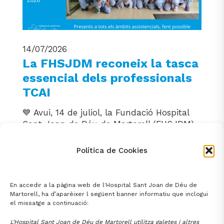
14/07/2026
La FHSJDM reconeix la tasca
essencial dels professionals
TCAI
💙 Avui, 14 de juliol, la Fundació Hospital
Sant Joan de Déu de Martorell (FHSJDM)
commemora el Dia Internacional dels
Tècnics i Tècniques en Cures Auxiliars
Política de Cookies
d’Infermeria (TCAI), una jornada […]
En accedir a la pàgina web de l'Hospital Sant Joan de Déu de
Martorell, ha d’aparèixer l següent banner informatiu que inclogui
el missatge a continuació:
2
3
68
Pàgina següent
1
…
L’Hospital Sant Joan de Déu de Martorell utilitza galetes i altres