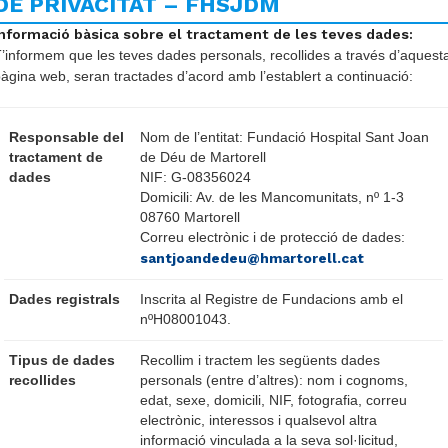
ió Hospital Sant Joan de
DE PRIVACITAT – FHSJDM
Informació bàsica sobre el tractament de les teves dades:
es necessitats i et respondrem el
’informem que les teves dades personals, recollides a través d’aquest
àgina web, seran tractades d’acord amb l’establert a continuació:
Responsable del
Nom de l’entitat: Fundació Hospital Sant Joan
tractament de
de Déu de Martorell
dades
NIF: G-08356024
Domicili: Av. de les Mancomunitats, nº 1-3
08760 Martorell
Correu electrònic i de protecció de dades:
santjoandedeu@hmartorell.cat
F
Dades registrals
Inscrita al Registre de Fundacions amb el
nºH08001043.
Tipus de dades
Recollim i tractem les següents dades
recollides
personals (entre d’altres): nom i cognoms,
edat, sexe, domicili, NIF, fotografia, correu
electrònic, interessos i qualsevol altra
informació vinculada a la seva sol·licitud,