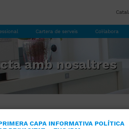
essional
Cartera de serveis
Col·labora
cta amb nosaltres
PRIMERA CAPA INFORMATIVA POLÍTICA