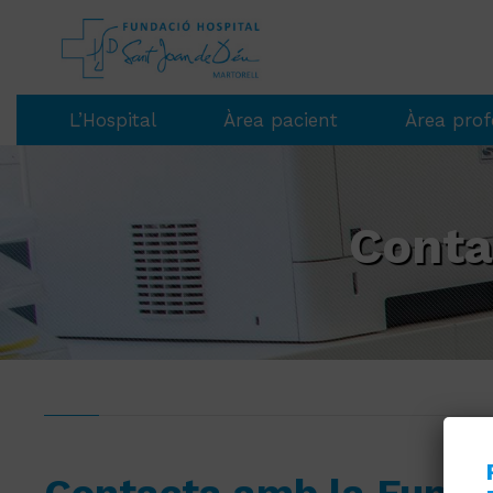
L’Hospital
Àrea pacient
Àrea prof
Conta