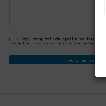
He llegit i comprès
l’avís legal
i la política de
pro
que es tractin les meves dades amb aquestes condic
Alternative: