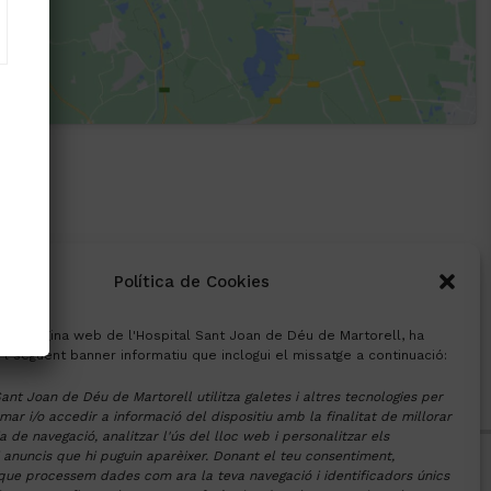
Política de Cookies
a la pàgina web de l'Hospital Sant Joan de Déu de Martorell, ha
 l següent banner informatiu que inclogui el missatge a continuació:
Sant Joan de Déu de Martorell utilitza galetes i altres tecnologies per
r i/o accedir a informació del dispositiu amb la finalitat de millorar
a de navegació, analitzar l'ús del lloc web i personalitzar els
i anuncis que hi puguin aparèixer. Donant el teu consentiment,
ue processem dades com ara la teva navegació i identificadors únics