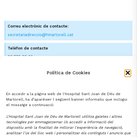
Correu electrònic de contacte:
secretariadireccio@hmartorell.cat
Telèfon de contacte
93 775 32 60
Política de Cookies
ORGANIGRAMA
En accedir a la pàgina web de l'Hospital Sant Joan de Déu de
Martorell, ha d’aparèixer l següent banner informatiu que inclogui
el missatge a continuació:
L’Hospital Sant Joan de Déu de Martorell utilitza galetes i altres
tecnologies per emmagatzemar i/o accedir a informació del
dispositiu amb la finalitat de millorar l'experiència de navegació,
analitzar l'ús del lloc web i personalitzar els continguts i anuncis que