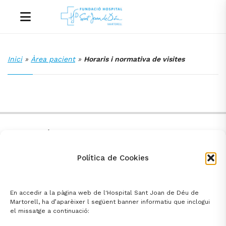
Inici
»
Àrea pacient
»
Horaris i normativa de visites
FUNDACIÓ HOSPITAL
SANT JOAN DE DÉU DE MARTORELL
Av. Mancomunitats Comarcals 1-3
93 774 20 20
Política de Cookies
Martorell (08760)
santjoandedeu@hmartorell.cat
En accedir a la pàgina web de l'Hospital Sant Joan de Déu de
Martorell, ha d’aparèixer l següent banner informatiu que inclogui
el missatge a continuació: