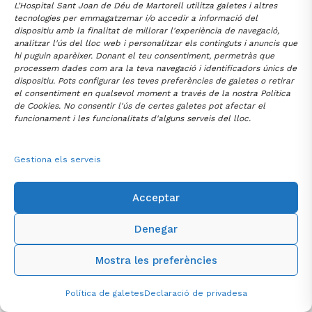
L’Hospital Sant Joan de Déu de Martorell utilitza galetes i altres
tecnologies per emmagatzemar i/o accedir a informació del
Col·laboradors:
dispositiu amb la finalitat de millorar l'experiència de navegació,
analitzar l'ús del lloc web i personalitzar els continguts i anuncis que
hi puguin aparèixer. Donant el teu consentiment, permetràs que
processem dades com ara la teva navegació i identificadors únics de
dispositiu. Pots configurar les teves preferències de galetes o retirar
|
|
|
Avís Legal
Política de Privacitat
Política de Cookies
Mapa web
el consentiment en qualsevol moment a través de la nostra Política
de Cookies. No consentir l'ús de certes galetes pot afectar el
funcionament i les funcionalitats d'alguns serveis del lloc.
Gestiona els serveis
Acceptar
Denegar
Mostra les preferències
Política de galetes
Declaració de privadesa