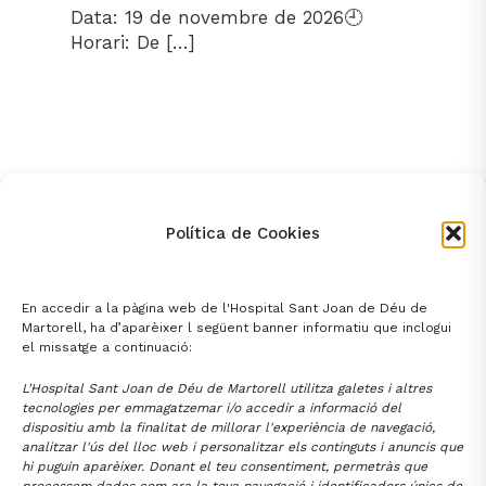
Data: 19 de novembre de 2026🕘
Horari: De […]
Política de Cookies
2
72
73
1
…
Entrades més antigues
En accedir a la pàgina web de l'Hospital Sant Joan de Déu de
Martorell, ha d’aparèixer l següent banner informatiu que inclogui
el missatge a continuació:
L’Hospital Sant Joan de Déu de Martorell utilitza galetes i altres
tecnologies per emmagatzemar i/o accedir a informació del
dispositiu amb la finalitat de millorar l'experiència de navegació,
analitzar l'ús del lloc web i personalitzar els continguts i anuncis que
hi puguin aparèixer. Donant el teu consentiment, permetràs que