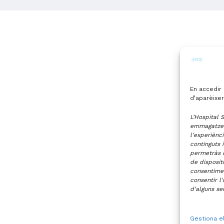
En accedir 
d’aparèixer
L’Hospital 
emmagatzema
l'experiènci
continguts 
permetràs q
de dispositi
consentimen
consentir l
d'alguns ser
Gestiona e