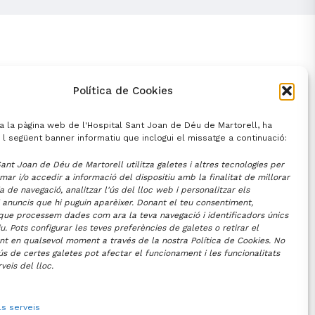
Política de Cookies
a la pàgina web de l'Hospital Sant Joan de Déu de Martorell, ha
 l següent banner informatiu que inclogui el missatge a continuació:
Sant Joan de Déu de Martorell utilitza galetes i altres tecnologies per
r i/o accedir a informació del dispositiu amb la finalitat de millorar
a de navegació, analitzar l'ús del lloc web i personalitzar els
i anuncis que hi puguin aparèixer. Donant el teu consentiment,
ue processem dades com ara la teva navegació i identificadors únics
u. Pots configurar les teves preferències de galetes o retirar el
t en qualsevol moment a través de la nostra Política de Cookies. No
'ús de certes galetes pot afectar el funcionament i les funcionalitats
veis del lloc.
ls serveis