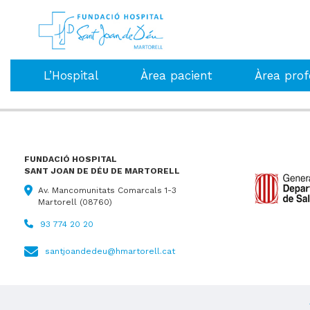
Inici
»
Guia de serveis
L’Hospital
Àrea pacient
Àrea prof
FUNDACIÓ HOSPITAL
SANT JOAN DE DÉU DE MARTORELL
Av. Mancomunitats Comarcals 1-3
Martorell (08760)
93 774 20 20
santjoandedeu@hmartorell.cat