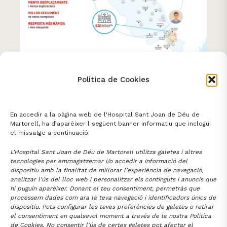
La FHSJDM formarà part del
Política de Cookies
projecte de transformació del
sistema de salut al Baix Llobregat
En accedir a la pàgina web de l'Hospital Sant Joan de Déu de
23 JULIOL 2026
ACTUALITAT
Martorell, ha d’aparèixer l següent banner informatiu que inclogui
el missatge a continuació:
L’Hospital Sant Joan de Déu de Martorell utilitza galetes i altres
tecnologies per emmagatzemar i/o accedir a informació del
dispositiu amb la finalitat de millorar l'experiència de navegació,
analitzar l'ús del lloc web i personalitzar els continguts i anuncis que
FUNDACIÓ HOSPITAL
SANT JOAN DE DÉU DE MARTORELL
hi puguin aparèixer. Donant el teu consentiment, permetràs que
processem dades com ara la teva navegació i identificadors únics de
Av. Mancomunitats Comarcals 1-3
93 774 20 20
Martorell (08760)
dispositiu. Pots configurar les teves preferències de galetes o retirar
el consentiment en qualsevol moment a través de la nostra Política
santjoandedeu@hmartorell.cat
de Cookies. No consentir l'ús de certes galetes pot afectar el