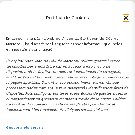
La FHSJDM formarà part del
Política de Cookies
projecte de transformació del
sistema de salut al Baix Llobregat
En accedir a la pàgina web de l'Hospital Sant Joan de Déu de
23 JULIOL 2026
ACTUALITAT
Martorell, ha d’aparèixer l següent banner informatiu que inclogui
el missatge a continuació:
L’Hospital Sant Joan de Déu de Martorell utilitza galetes i altres
tecnologies per emmagatzemar i/o accedir a informació del
dispositiu amb la finalitat de millorar l'experiència de navegació,
analitzar l'ús del lloc web i personalitzar els continguts i anuncis que
FUNDACIÓ HOSPITAL
SANT JOAN DE DÉU DE MARTORELL
hi puguin aparèixer. Donant el teu consentiment, permetràs que
processem dades com ara la teva navegació i identificadors únics de
Av. Mancomunitats Comarcals 1-3
93 774 20 20
Martorell (08760)
dispositiu. Pots configurar les teves preferències de galetes o retirar
el consentiment en qualsevol moment a través de la nostra Política
santjoandedeu@hmartorell.cat
de Cookies. No consentir l'ús de certes galetes pot afectar el
funcionament i les funcionalitats d'alguns serveis del lloc.
Gestiona els serveis