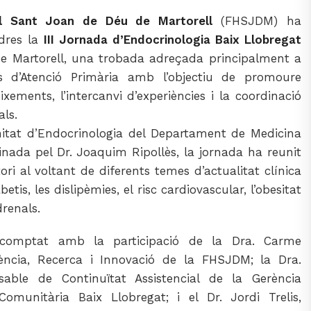
al Sant Joan de Déu de Martorell
(FHSJDM) ha
ndres la
III Jornada d’Endocrinologia Baix Llobregat
de Martorell, una trobada adreçada principalment a
ris d’Atenció Primària amb l’objectiu de promoure
ixements, l’intercanvi d’experiències i la coordinació
als.
itat d’Endocrinologia del Departament de Medicina
nada pel Dr. Joaquim Ripollès, la jornada ha reunit
tori al voltant de diferents temes d’actualitat clínica
tis, les dislipèmies, el risc cardiovascular, l’obesitat
drenals.
 comptat amb la participació de la Dra. Carme
ncia, Recerca i Innovació de la FHSJDM; la Dra.
sable de Continuïtat Assistencial de la Gerència
Comunitària Baix Llobregat; i el Dr. Jordi Trelis,