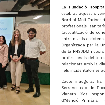
La
Fundació Hospit
celebrat aquest dive
Nord
al Molí Fariner 
professionals sanita
l’actualització de cone
entre nivells assistenci
Organitzada per la Un
de la FHSJDM i coordi
professionals del terri
relacionats amb la diabe
i els incidentalomes a
L’acte inaugural ha
Serrano, cap de Docè
Vianeth Rios, respon
d’Atenció Primària i 