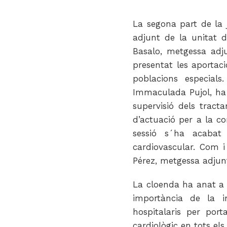
La segona part de la 
adjunt de la unitat 
Basalo, metgessa adj
presentat les aportac
poblacions especials
Immaculada Pujol, ha 
supervisió dels tracta
d’actuació per a la co
sessió s´ha acabat
cardiovascular. Com 
Pérez, metgessa adjun
La cloenda ha anat a 
importància de la in
hospitalaris per por
cardiològic en tots els