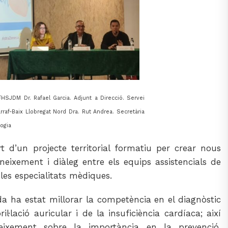
 FHSJDM Dr. Rafael Garcia. Adjunt a Direcció. Servei
rraf-Baix Llobregat Nord Dra. Rut Andrea. Secretària
logia
 d’un projecte territorial formatiu per crear nous
oneixement i diàleg entre els equips assistencials de
i les especialitats mèdiques.
da ha estat millorar la competència en el diagnòstic
il·lació auricular i de la insuficiència cardíaca; així
eixement sobre la importància en la prevenció,