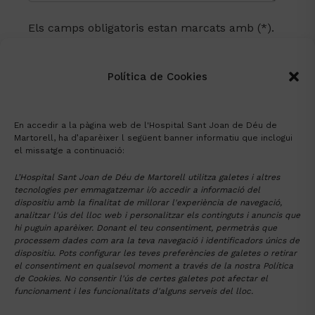
tractament, portabilitat, oposició,
oblit i dret a no ser objecte de
Els camps obligatoris estan marcats amb (*).
decisions individuals
automatitzades. Veure informació
He llegit i comprès
l’avís legal
i la política
Política de
addicional a la
de
protecció de dades
Política de Cookies
i accepto que es
Privacitat
.
tractin les meves dades amb aquestes
condicions.
Exercici de
Per exercir els seus drets en
drets
matèria de protecció de dades:
En accedir a la pàgina web de l'Hospital Sant Joan de Déu de
(contacte)
santjoandedeu@hmartorell.cat
Martorell, ha d’aparèixer l següent banner informatiu que inclogui
el missatge a continuació:
, i al domicili indicat o a l’Autoritat
Catalana de Protecció de Dades
L’Hospital Sant Joan de Déu de Martorell utilitza galetes i altres
en el seu cas.
Tornar al llistat de Places vacants a la
tecnologies per emmagatzemar i/o accedir a informació del
dispositiu amb la finalitat de millorar l'experiència de navegació,
FHSJDM
Informació
Política de
Pot consultar la
analitzar l'ús del lloc web i personalitzar els continguts i anuncis que
addicional
Privacitat
per més informació.
hi puguin aparèixer. Donant el teu consentiment, permetràs que
Alternative:
processem dades com ara la teva navegació i identificadors únics de
dispositiu. Pots configurar les teves preferències de galetes o retirar
FUNDACIÓ HOSPITAL
SANT JOAN DE DÉU DE MARTORELL
el consentiment en qualsevol moment a través de la nostra Política
de Cookies. No consentir l'ús de certes galetes pot afectar el
Av. Mancomunitats Comarcals 1-3
93 774 20 20
funcionament i les funcionalitats d'alguns serveis del lloc.
Martorell (08760)
santjoandedeu@hmartorell.cat