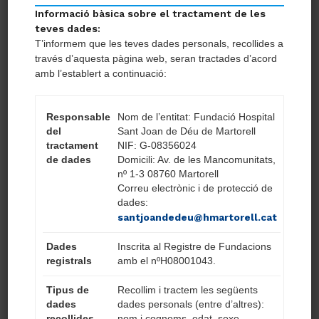
REQUERIM:
Informació bàsica sobre el tractament de les
teves dades:
T’informem que les teves dades personals, recollides a
Grau o llicenciatura de medicina
través d’aquesta pàgina web, seran tractades d’acord
amb l’establert a continuació:
Especialitat en Dermatologia via MIR
o títol homologat.
Valorable experiència en tècniques
Responsable
Nom de l’entitat: Fundació Hospital
del
endodermatològicas i ecografia
Sant Joan de Déu de Martorell
tractament
NIF: G-08356024
dermatològica.
de dades
Domicili: Av. de les Mancomunitats,
nº 1-3 08760 Martorell
Correu electrònic i de protecció de
OFERIM:
dades:
santjoandedeu@hmartorell.cat
Jornada complerta.
Dades
Inscrita al Registre de Fundacions
registrals
amb el nºH08001043.
Contracte indefinit.
Incorporació immediata.
Tipus de
Recollim i tractem les següents
Salari anual amb DPO i plusos
dades
dades personals (entre d’altres):
recollides
nom i cognoms, edat, sexe,