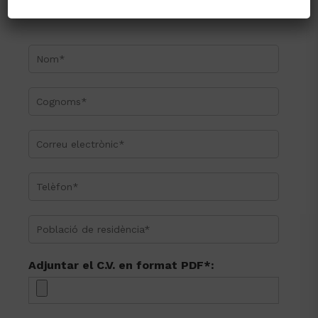
relació contractual o precontractual
o per l’interès legítim de l’entitat.
Finalitats del
Tractarem les teves dades per
tractament
gestionar i resoldre les seves
sol·licituds, donar resposta a les
queixes, reclamacions o denuncies
en el seu cas, per la gestió de
concursos i esdeveniments, per la
gestió de un procediment de
selecció, entre d’altres. Consulta
Política
per més detall la nostra
de Privacitat
.
Origen de
L’origen de les dades provenen de
les dades
la informació que, com a usuari,
client, visitant, candidat o
professional, hagi comunicat per
Adjuntar el C.V. en format PDF*:
qualsevol dels mitjans, canals i
mètodes disponibles dels quals
l’entitat sigui responsable.