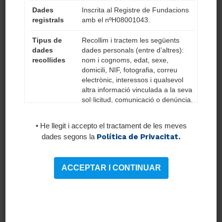
Dades
Inscrita al Registre de Fundacions
registrals
amb el nºH08001043.
OFERIM:
Tipus de
Recollim i tractem les següents
dades
dades personals (entre d’altres):
Jornada completa (majoritàriament
recollides
nom i cognoms, edat, sexe,
en torn de tardes).
domicili, NIF, fotografia, correu
electrònic, interessos i qualsevol
Contracte indefinit.
altra informació vinculada a la seva
Incorporació immediata.
sol·licitud, comunicació o denúncia.
Salari anual amb DPO i plusos
També podrem tractar dades
facilitades a través de l’apartat
segons conveni SISCAT.
• He llegit i accepto el tractament de les meves
“Treballa amb nosaltres”, xarxes
dades segons la
Política de Privacitat.
socials, formularis de contacte o
d’inscripció a esdeveniments i
material lliurat per a possibles
ACCEPTAR I CONTINUAR
concursos.
Les persones interessades en l’oferta de
treball ompliu el formulari, adjunteu el
Base jurídica
Segons quin sigui el tractament, la
vostre currículum i envieu la sol•licitud.
del
base jurídica del tractament serà el
tractament o
consentiment informat de l’afectat,
legitimació
per obligacions legals, per una