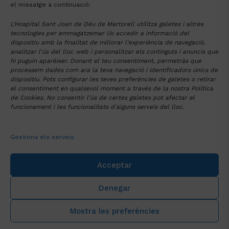
el missatge a continuació:
L’Hospital Sant Joan de Déu de Martorell utilitza galetes i altres
Tornar al llistat de Places vacants a la
tecnologies per emmagatzemar i/o accedir a informació del
dispositiu amb la finalitat de millorar l'experiència de navegació,
FHSJDM
analitzar l'ús del lloc web i personalitzar els continguts i anuncis que
hi puguin aparèixer. Donant el teu consentiment, permetràs que
Alternative:
processem dades com ara la teva navegació i identificadors únics de
dispositiu. Pots configurar les teves preferències de galetes o retirar
FUNDACIÓ HOSPITAL
SANT JOAN DE DÉU DE MARTORELL
el consentiment en qualsevol moment a través de la nostra Política
de Cookies. No consentir l'ús de certes galetes pot afectar el
Av. Mancomunitats Comarcals 1-3
93 774 20 20
funcionament i les funcionalitats d'alguns serveis del lloc.
Martorell (08760)
santjoandedeu@hmartorell.cat
Gestiona els serveis
Acceptar
Denegar
Col·laboradors:
Mostra les preferències