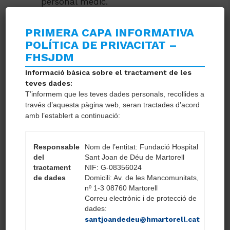
personal mèdic.
Proporcionar assessorament i
assistència quirúrgica a altres metges
PRIMERA CAPA INFORMATIVA
i cirurgians.
POLÍTICA DE PRIVACITAT –
FHSJDM
Referir al pacient amb l'especialista
mèdic o altres metges si fos
Informació bàsica sobre el tractament de les
teves dades:
necessari.
T’informem que les teves dades personals, recollides a
través d’aquesta pàgina web, seran tractades d’acord
amb l’establert a continuació:
REQUERIM:
Responsable
Nom de l’entitat: Fundació Hospital
Titulació en Medicina.
del
Sant Joan de Déu de Martorell
Titulació d'Especialista en Cirurgia.
tractament
NIF: G-08356024
de dades
Domicili: Av. de les Mancomunitats,
Es valorarà doctorat i formació
nº 1-3 08760 Martorell
addicional en l’especialitat.
Correu electrònic i de protecció de
Es valorarà dedicació prioritària a
dades:
santjoandedeu@hmartorell.cat
l'Hospital.