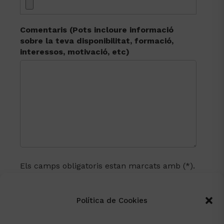
addicional
Privacitat
per més informació.
Comentaris
(Pots incloure informació
sobre la teva disponibilitat, formació,
interessos, motivació, etc)
Els camps obligatoris estan marcats amb (*).
He llegit i comprès
l’avís legal
i la política
de
protecció de dades
Política de Cookies
i accepto que es
tractin les meves dades amb aquestes
condicions.