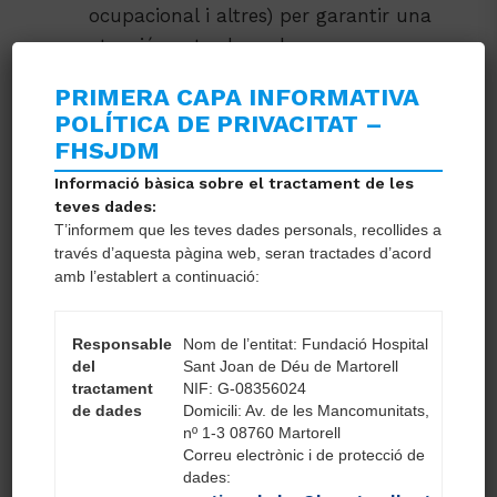
ocupacional i altres) per garantir una
atenció centrada en la persona.
Gestionar i registrar la informació
PRIMERA CAPA INFORMATIVA
clínica a la història mèdica,
POLÍTICA DE PRIVACITAT –
assegurant el compliment de la
FHSJDM
normativa de protecció de dades i
Informació bàsica sobre el tractament de les
qualitat assistencial.
teves dades:
Participar en programes de
T’informem que les teves dades personals, recollides a
través d’aquesta pàgina web, seran tractades d’acord
prevenció, promoció de la salut,
amb l’establert a continuació:
vacunació i educació sanitària.
Acompliment i seguiment dels criteris
establerts així com de la normativa
Responsable
Nom de l’entitat: Fundació Hospital
del
Sant Joan de Déu de Martorell
del Pla de Prevenció relatiu a l’àrea
tractament
NIF: G-08356024
d’aplicació.
de dades
Domicili: Av. de les Mancomunitats,
Acompliment i seguiment dels criteris
nº 1-3 08760 Martorell
Correu electrònic i de protecció de
establerts en l’acreditació de la
dades:
residència així com de la normativa