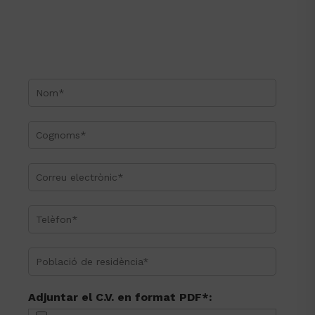
Destinataris
No es compartiran les dades a
de les dades
tercers, excepte per obligacions
legals.
Exercici de
L’usuari té dret d’accés,
drets
rectificació, supressió, limitació al
tractament, portabilitat, oposició,
oblit i dret a no ser objecte de
decisions individuals
automatitzades. Veure informació
Política de
addicional a la
Privacitat
.
Exercici de
Per exercir els seus drets en
drets
matèria de protecció de dades:
(contacte)
santjoandedeu@hmartorell.cat
, i al domicili indicat o a l’Autoritat
Catalana de Protecció de Dades
en el seu cas.
Adjuntar el C.V. en format PDF*:
Informació
Política de
Pot consultar la