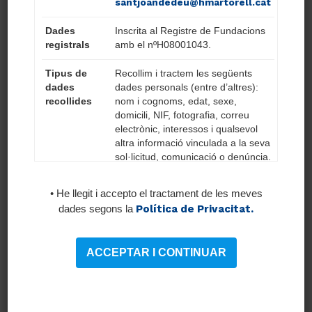
santjoandedeu@hmartorell.cat
del Pla de Prevenció relatiu a l’àrea
Dades
Inscrita al Registre de Fundacions
d’aplicació.
registrals
amb el nºH08001043.
Qualsevol altra responsabilitat o
funció que li sigui indicada dins de
Tipus de
Recollim i tractem les següents
dades
dades personals (entre d’altres):
les pròpies de la seva categoria
recollides
nom i cognoms, edat, sexe,
professional, àrea i direcció
domicili, NIF, fotografia, correu
corresponent.
electrònic, interessos i qualsevol
altra informació vinculada a la seva
sol·licitud, comunicació o denúncia.
També podrem tractar dades
REQUERIM:
facilitades a través de l’apartat
• He llegit i accepto el tractament de les meves
“Treballa amb nosaltres”, xarxes
dades segons la
Política de Privacitat.
socials, formularis de contacte o
Titulació de Medicina general.
d’inscripció a esdeveniments i
Valorable doctorat i formació post-
material lliurat per a possibles
ACCEPTAR I CONTINUAR
concursos.
universitària.
Experiència prèvia d'un any en una
Base jurídica
Segons quin sigui el tractament, la
posició similar.
del
base jurídica del tractament serà el
tractament o
consentiment informat de l’afectat,