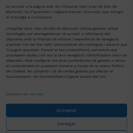
En accedir a la pàgina web de l'Hospital Sant Joan de Déu de
Martorell, ha d’aparèixer l següent banner informatiu que inclogui
el missatge a continuació:
L’Hospital Sant Joan de Déu de Martorell utilitza galetes i altres
Tornar al llistat de Places vacants a la
tecnologies per emmagatzemar i/o accedir a informació del
dispositiu amb la finalitat de millorar l'experiència de navegació,
FHSJDM
analitzar l'ús del lloc web i personalitzar els continguts i anuncis que
hi puguin aparèixer. Donant el teu consentiment, permetràs que
Alternative:
processem dades com ara la teva navegació i identificadors únics de
dispositiu. Pots configurar les teves preferències de galetes o retirar
FUNDACIÓ HOSPITAL
SANT JOAN DE DÉU DE MARTORELL
el consentiment en qualsevol moment a través de la nostra Política
de Cookies. No consentir l'ús de certes galetes pot afectar el
Av. Mancomunitats Comarcals 1-3
93 774 20 20
funcionament i les funcionalitats d'alguns serveis del lloc.
Martorell (08760)
santjoandedeu@hmartorell.cat
Gestiona els serveis
Acceptar
Denegar
Col·laboradors: