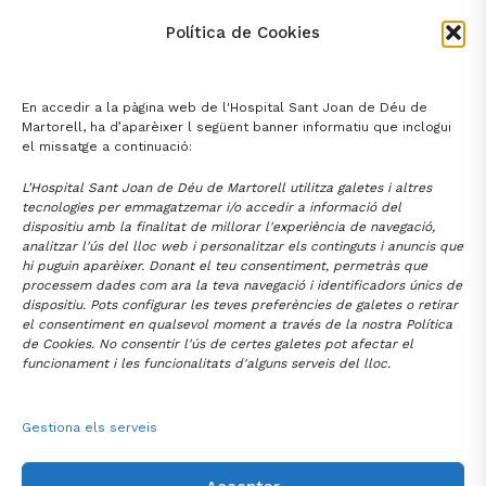
Política de Cookies
Pàgina anterior
En accedir a la pàgina web de l'Hospital Sant Joan de Déu de
1
65
66
68
…
67
Martorell, ha d’aparèixer l següent banner informatiu que inclogui
el missatge a continuació:
Pàgina següent
L’Hospital Sant Joan de Déu de Martorell utilitza galetes i altres
tecnologies per emmagatzemar i/o accedir a informació del
dispositiu amb la finalitat de millorar l'experiència de navegació,
analitzar l'ús del lloc web i personalitzar els continguts i anuncis que
hi puguin aparèixer. Donant el teu consentiment, permetràs que
processem dades com ara la teva navegació i identificadors únics de
dispositiu. Pots configurar les teves preferències de galetes o retirar
FUNDACIÓ HOSPITAL
SANT JOAN DE DÉU DE MARTORELL
el consentiment en qualsevol moment a través de la nostra Política
de Cookies. No consentir l'ús de certes galetes pot afectar el
Av. Mancomunitats Comarcals 1-3
93 774 20 20
Martorell (08760)
funcionament i les funcionalitats d'alguns serveis del lloc.
santjoandedeu@hmartorell.cat
Gestiona els serveis